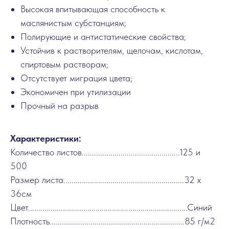
Высокая впитывающая способность к
маслянистым субстанциям;
Полирующие и антистатические свойства;
Устойчив к растворителям, щелочам, кислотам,
спиртовым растворам;
Отсутствует миграция цвета;
Экономичен при утилизации
Прочный на разрыв
Характеристики:
Количество листов................................................125 и
500
Размер листа...........................................................32 x
36см
Цвет..............................................................................Синий
Плотность..................................................................85 г/м2