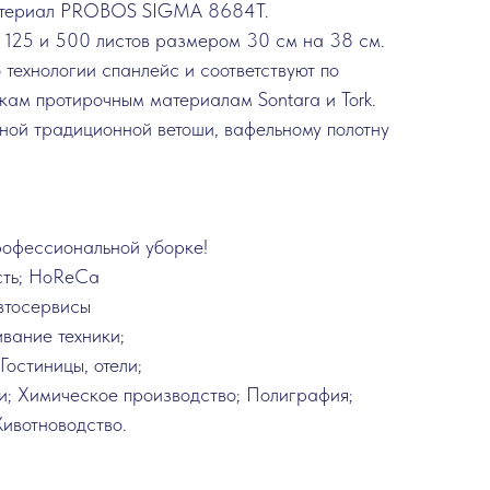
атериал PROBOS SIGMA 8684T.
о 125 и 500 листов размером 30 см на 38 см.
технологии спанлейс и соответствуют по
кам протирочным материалам Sontara и Tork.
ой традиционной ветоши, вафельному полотну
рофессиональной уборке!
ть; HoReCa
втосервисы
вание техники;
Гостиницы, отели;
и; Химическое производство; Полиграфия;
ивотноводство.