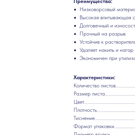
Преимущества:
Низковорсовый матери
Высокая впитывающая с
Долговечный и износос
Прочный на разрыв
Устойчив к растворител
Удаляет накипь и нагар
Экономичен при утилиз
Характеристики:
Количество листов...................
Размер листа..........................
Цвет......................................
Плотность................................
Тиснение...............................
Формат упаковки......................
Диаметр втулки.........................