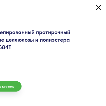
репированный протирочный
ве целлюлозы и полиэстера
684T
в корзину