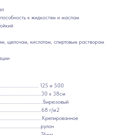
ал
пособность к жидкостям и маслам
тойкий
ям, щелочам, кислотам, спиртовым растворам
ации
............................. 125 и 500
.................................30 x 38см
........................................Бирюзовый
..................................68 г/м2
.....................................Крепированное
.............................рулон
..............................76мм