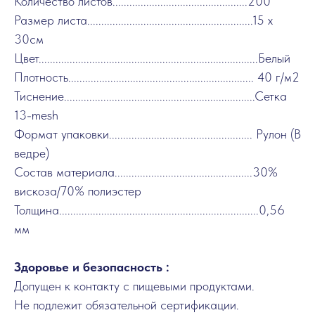
Количество листов................................................200
Размер листа...........................................................15 x
30см
Цвет..............................................................................Белый
Плотность.................................................................. 40 г/м2
Тиснение....................................................................Сетка
13-mesh
Формат упаковки................................................... Рулон (В
ведре)
Состав материала.................................................30%
вискоза/70% полиэстер
Толщина.......................................................................0,56
мм
Здоровье и безопасность :
Допущен к контакту с пищевыми продуктами.
Не подлежит обязательной сертификации.